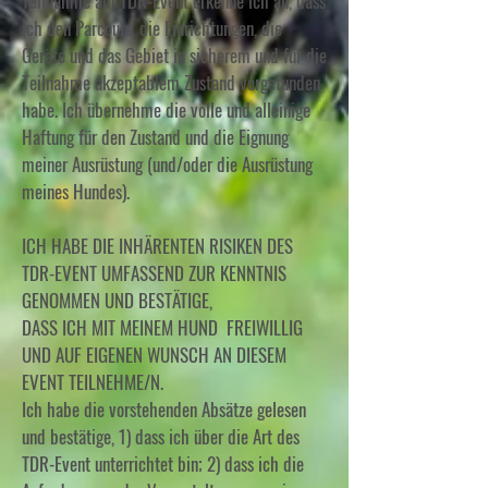
Teilnahme am TDR-Event erkenne ich an, dass
ich den Parcours, die Einrichtungen, die
Geräte und das Gebiet in sicherem und für die
Teilnahme akzeptablem Zustand vorgefunden
habe. Ich übernehme die volle und alleinige
Haftung für den Zustand und die Eignung
meiner Ausrüstung (und/oder die Ausrüstung
meines Hundes).
ICH HABE DIE INHÄRENTEN RISIKEN DES
TDR-EVENT UMFASSEND ZUR KENNTNIS
GENOMMEN UND BESTÄTIGE,
DASS ICH MIT MEINEM HUND FREIWILLIG
UND AUF EIGENEN WUNSCH AN DIESEM
EVENT TEILNEHME/N.
Ich habe die vorstehenden Absätze gelesen
und bestätige, 1) dass ich über die Art des
TDR-Event unterrichtet bin; 2) dass ich die